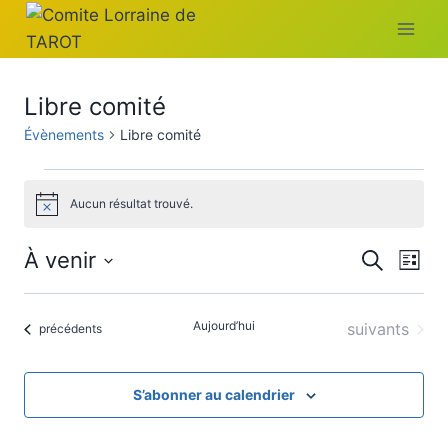
Aller
au
contenu
Libre comité
Évènements
Libre comité
Évènements
Aucun résultat trouvé.
Notice
Reche
Na
À venir
Recherche
Liste
Sélectionnez
de
et
une
Aujourd’hui
Évènements
vu
suivants
Évènements
précédents
navig
date.
Év
de
S’abonner au calendrier
vues