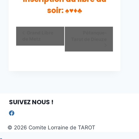
soir: ♠♥♦♣
Navigation
Grand Libre
Pétanque-
de Metz
Tarot de Dieuze
Évènement
SUIVEZ NOUS !
© 2026 Comite Lorraine de TAROT