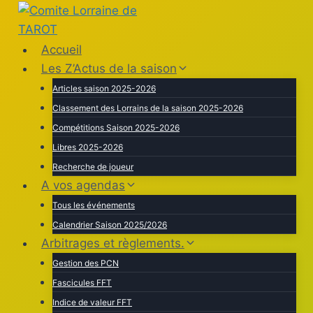
Aller
au
contenu
Accueil
Les Z’Actus de la saison
Articles saison 2025-2026
Classement des Lorrains de la saison 2025-2026
Compétitions Saison 2025-2026
Libres 2025-2026
Recherche de joueur
A vos agendas
Tous les événements
Calendrier Saison 2025/2026
Arbitrages et règlements.
Gestion des PCN
Fascicules FFT
Indice de valeur FFT