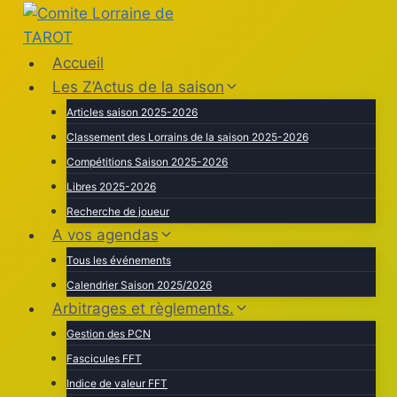
Aller
au
contenu
Accueil
Les Z’Actus de la saison
Articles saison 2025-2026
Classement des Lorrains de la saison 2025-2026
Compétitions Saison 2025-2026
Libres 2025-2026
Recherche de joueur
A vos agendas
Tous les événements
Calendrier Saison 2025/2026
Arbitrages et règlements.
Gestion des PCN
Fascicules FFT
Indice de valeur FFT