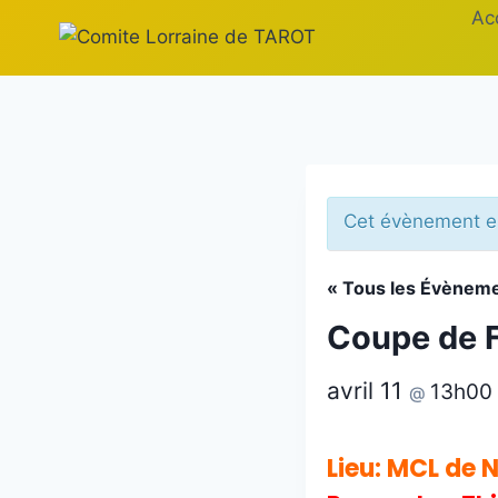
Aller
Ac
au
contenu
Cet évènement e
« Tous les Évènem
Coupe de F
avril 11
13h00
@
Lieu: MCL de