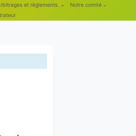
rbitrages et règlements.
Notre comité
trateur