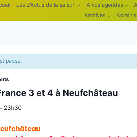
cueil
Les Z’Actus de la saison
A vos agendas
A
Archives
Adminis
st passé.
ents
rance 3 et 4 à Neufchâteau
23h30
–
 Neufchâteau