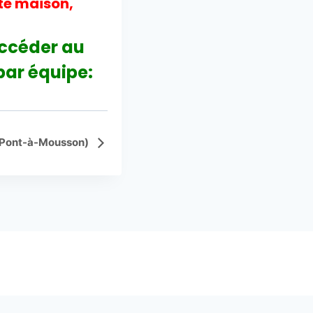
te maison,
accéder au
par équipe:
(à Pont-à-Mousson)