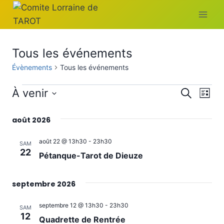
Aller
au
contenu
Tous les événements
Évènements
Tous les événements
Évènements
Reche
Na
À venir
Recherche
Liste
Sélectionnez
de
et
août 2026
une
vu
navig
date.
août 22 @ 13h30
-
23h30
SAM
Év
22
de
Pétanque-Tarot de Dieuze
vues
septembre 2026
Évène
septembre 12 @ 13h30
-
23h30
SAM
12
Quadrette de Rentrée